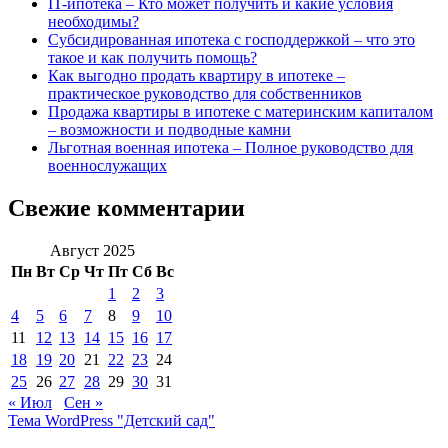
IT-ипотека – Кто может получить и какие условия
необходимы?
Субсидированная ипотека с господдержкой – что это
такое и как получить помощь?
Как выгодно продать квартиру в ипотеке –
практическое руководство для собственников
Продажа квартиры в ипотеке с материнским капиталом
– возможности и подводные камни
Льготная военная ипотека – Полное руководство для
военнослужащих
Свежие комментарии
Август 2025
Пн
Вт
Ср
Чт
Пт
Сб
Вс
1
2
3
4
5
6
7
8
9
10
11
12
13
14
15
16
17
18
19
20
21
22
23
24
25
26
27
28
29
30
31
« Июл
Сен »
Тема WordPress "Детский сад"