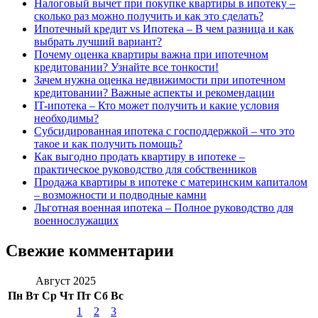
Налоговый вычет при покупке квартиры в ипотеку –
сколько раз можно получить и как это сделать?
Ипотечный кредит vs Ипотека – В чем разница и как
выбрать лучший вариант?
Почему оценка квартиры важна при ипотечном
кредитовании? Узнайте все тонкости!
Зачем нужна оценка недвижимости при ипотечном
кредитовании? Важные аспекты и рекомендации
IT-ипотека – Кто может получить и какие условия
необходимы?
Субсидированная ипотека с господдержкой – что это
такое и как получить помощь?
Как выгодно продать квартиру в ипотеке –
практическое руководство для собственников
Продажа квартиры в ипотеке с материнским капиталом
– возможности и подводные камни
Льготная военная ипотека – Полное руководство для
военнослужащих
Свежие комментарии
Август 2025
Пн
Вт
Ср
Чт
Пт
Сб
Вс
1
2
3