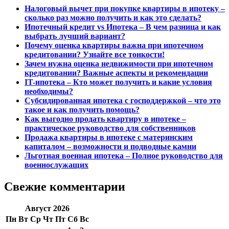
Налоговый вычет при покупке квартиры в ипотеку –
сколько раз можно получить и как это сделать?
Ипотечный кредит vs Ипотека – В чем разница и как
выбрать лучший вариант?
Почему оценка квартиры важна при ипотечном
кредитовании? Узнайте все тонкости!
Зачем нужна оценка недвижимости при ипотечном
кредитовании? Важные аспекты и рекомендации
IT-ипотека – Кто может получить и какие условия
необходимы?
Субсидированная ипотека с господдержкой – что это
такое и как получить помощь?
Как выгодно продать квартиру в ипотеке –
практическое руководство для собственников
Продажа квартиры в ипотеке с материнским
капиталом – возможности и подводные камни
Льготная военная ипотека – Полное руководство для
военнослужащих
Свежие комментарии
Август 2026
Пн
Вт
Ср
Чт
Пт
Сб
Вс