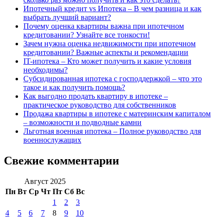
Ипотечный кредит vs Ипотека – В чем разница и как
выбрать лучший вариант?
Почему оценка квартиры важна при ипотечном
кредитовании? Узнайте все тонкости!
Зачем нужна оценка недвижимости при ипотечном
кредитовании? Важные аспекты и рекомендации
IT-ипотека – Кто может получить и какие условия
необходимы?
Субсидированная ипотека с господдержкой – что это
такое и как получить помощь?
Как выгодно продать квартиру в ипотеке –
практическое руководство для собственников
Продажа квартиры в ипотеке с материнским капиталом
– возможности и подводные камни
Льготная военная ипотека – Полное руководство для
военнослужащих
Свежие комментарии
Август 2025
Пн
Вт
Ср
Чт
Пт
Сб
Вс
1
2
3
4
5
6
7
8
9
10