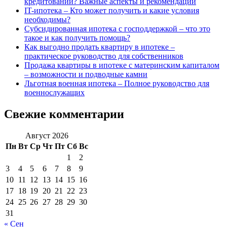
кредитовании? Важные аспекты и рекомендации
IT-ипотека – Кто может получить и какие условия
необходимы?
Субсидированная ипотека с господдержкой – что это
такое и как получить помощь?
Как выгодно продать квартиру в ипотеке –
практическое руководство для собственников
Продажа квартиры в ипотеке с материнским капиталом
– возможности и подводные камни
Льготная военная ипотека – Полное руководство для
военнослужащих
Свежие комментарии
Август 2026
Пн
Вт
Ср
Чт
Пт
Сб
Вс
1
2
3
4
5
6
7
8
9
10
11
12
13
14
15
16
17
18
19
20
21
22
23
24
25
26
27
28
29
30
31
« Сен