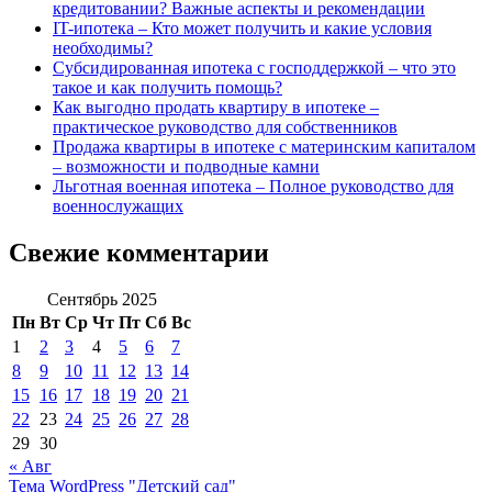
кредитовании? Важные аспекты и рекомендации
IT-ипотека – Кто может получить и какие условия
необходимы?
Субсидированная ипотека с господдержкой – что это
такое и как получить помощь?
Как выгодно продать квартиру в ипотеке –
практическое руководство для собственников
Продажа квартиры в ипотеке с материнским капиталом
– возможности и подводные камни
Льготная военная ипотека – Полное руководство для
военнослужащих
Свежие комментарии
Сентябрь 2025
Пн
Вт
Ср
Чт
Пт
Сб
Вс
1
2
3
4
5
6
7
8
9
10
11
12
13
14
15
16
17
18
19
20
21
22
23
24
25
26
27
28
29
30
« Авг
Тема WordPress "Детский сад"