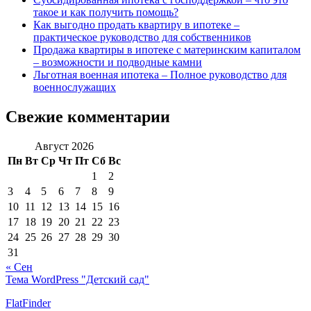
такое и как получить помощь?
Как выгодно продать квартиру в ипотеке –
практическое руководство для собственников
Продажа квартиры в ипотеке с материнским капиталом
– возможности и подводные камни
Льготная военная ипотека – Полное руководство для
военнослужащих
Свежие комментарии
Август 2026
Пн
Вт
Ср
Чт
Пт
Сб
Вс
1
2
3
4
5
6
7
8
9
10
11
12
13
14
15
16
17
18
19
20
21
22
23
24
25
26
27
28
29
30
31
« Сен
Тема WordPress "Детский сад"
FlatFinder